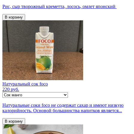
Рис, сыр творожный креметта, лосось, омлет японский
В корзину
Натуральный сок foco
220 руб.
Натуральные соки foco не содержат сахар и имеют низкую
калорийность. Основой большинства напитков является...
В корзину