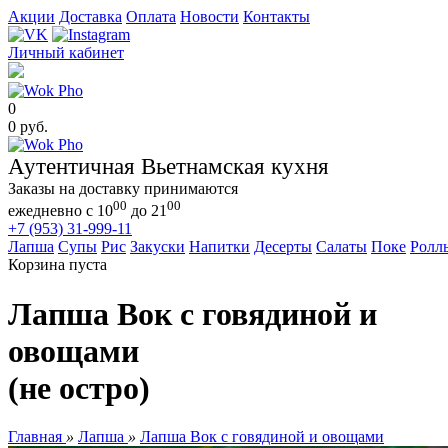
Акции
Доставка
Оплата
Новости
Контакты
Личный кабинет
0
0 руб.
Аутентичная Вьетнамская кухня
Заказы на доставку принимаются
00
00
ежедневно с 10
до 21
+7 (953) 31-999-11
Лапша
Супы
Рис
Закуски
Напитки
Десерты
Салаты
Поке
Ролл
Корзина пуста
Лапша Вок с говядиной и
овощами
(не остро)
Главная
»
Лапша
»
Лапша Вок с говядиной и овощами