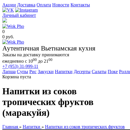
Акции
Доставка
Оплата
Новости
Контакты
Личный кабинет
0
0 руб.
Аутентичная Вьетнамская кухня
Заказы на доставку принимаются
00
00
ежедневно с 10
до 21
+7 (953) 31-999-11
Лапша
Супы
Рис
Закуски
Напитки
Десерты
Салаты
Поке
Ролл
Корзина пуста
Напитки из соков
тропических фруктов
(маракуйя)
Главная
»
Напитки
»
Напитки из соков тропических фруктов