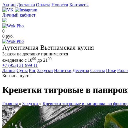
Акции
Доставка
Оплата
Новости
Контакты
Личный кабинет
0
0 руб.
Аутентичная Вьетнамская кухня
Заказы на доставку принимаются
00
00
ежедневно с 10
до 21
+7 (953) 31-999-11
Лапша
Супы
Рис
Закуски
Напитки
Десерты
Салаты
Поке
Ролл
Корзина пуста
Креветки тигровые в паниров
Главная
»
Закуски
»
Креветки тигровые в панировке во фритю