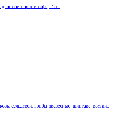
а двойной порции кофе, 15 г.
овь, сельдерей, грибы древесные, шиитаке, ростки...