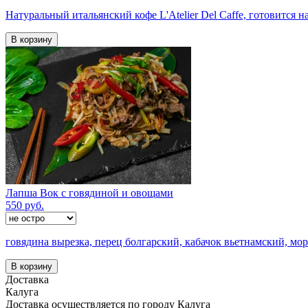
Натуральный итальянский кофе L'Atelier Del Caffe, готовится н
В корзину
Лапша Вок с говядиной и овощами
550 руб.
говядина вырезка, перец болгарский, кабачок вьетнамский, морк
В корзину
Доставка
Калуга
Доставка осуществляется по городу Калуга