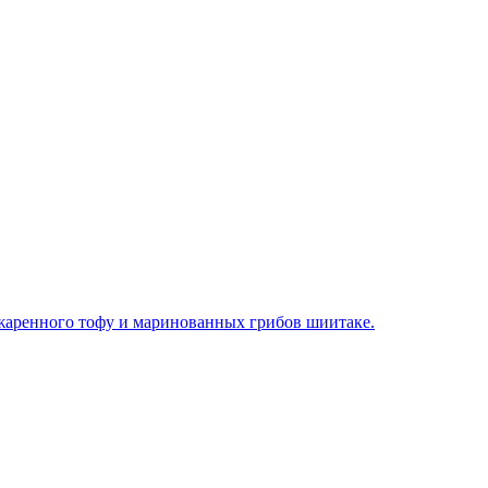
обжаренного тофу и маринованных грибов шиитаке.