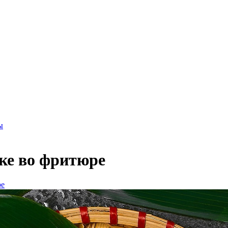
ы
ке во фритюре
ре