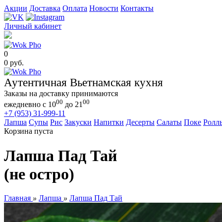
Акции
Доставка
Оплата
Новости
Контакты
Личный кабинет
0
0 руб.
Аутентичная Вьетнамская кухня
Заказы на доставку принимаются
00
00
ежедневно с 10
до 21
+7 (953) 31-999-11
Лапша
Супы
Рис
Закуски
Напитки
Десерты
Салаты
Поке
Ролл
Корзина пуста
Лапша Пад Тай
(не остро)
Главная
»
Лапша
»
Лапша Пад Тай