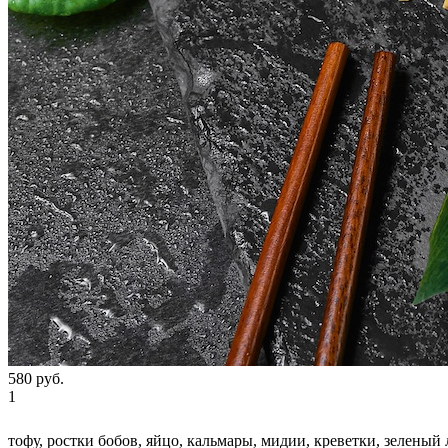
580
руб.
1
тофу, ростки бобов, яйцо, кальмары, мидии, креветки, зелены