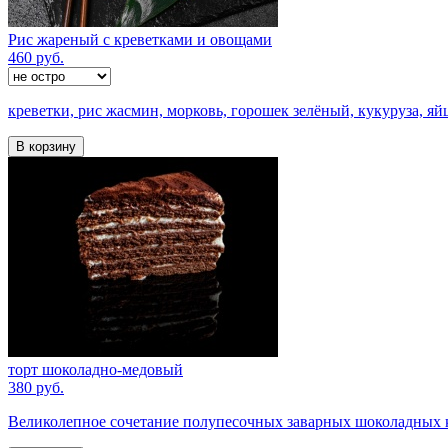
Рис жареный с креветками и овощами
460 руб.
креветки, рис жасмин, морковь, горошек зелёный, кукуруза, яй
В корзину
торт шоколадно-медовый
380 руб.
Великолепное сочетание полупесочных заварных шоколадных ко