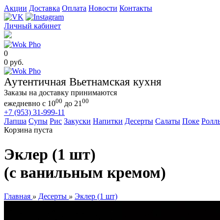
Акции
Доставка
Оплата
Новости
Контакты
Личный кабинет
0
0 руб.
Аутентичная Вьетнамская кухня
Заказы на доставку принимаются
00
00
ежедневно с 10
до 21
+7 (953) 31-999-11
Лапша
Супы
Рис
Закуски
Напитки
Десерты
Салаты
Поке
Ролл
Корзина пуста
Эклер (1 шт)
(с ванильным кремом)
Главная
»
Десерты
»
Эклер (1 шт)