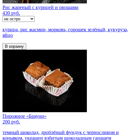
Рис жареный с курицей и овощами
430 руб.
курица, рис жасмин, морковь, горошек зелёный, кукуруза,
яйцо
В корзину
Пирожное «Брауни»
200 руб.
темный шоколад, дроблёный фундук с черносливом и
коньяком, украшен взбитым шоколадным ганашем