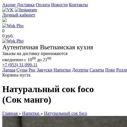
Акции
Доставка
Оплата
Новости
Контакты
Личный кабинет
0
0 руб.
Аутентичная Вьетнамская кухня
Заказы на доставку принимаются
00
00
ежедневно с 10
до 21
+7 (953) 31-999-11
Лапша
Супы
Рис
Закуски
Напитки
Десерты
Салаты
Поке
Ролл
Корзина пуста
Натуральный сок foco
(Сок манго)
Главная
»
Напитки
»
Натуральный сок foco